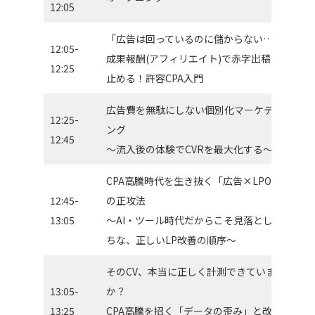
12:05
「広告は回っているのに儲からない…」
株
12:05-
成果報酬(アフィリエイト)で赤字出稿を
ュ
12:25
止める！許容CPA入門
栁
広告費を無駄にしない個別化マーケティ
株
12:25-
ング
O
12:45
〜流入後の体験でCVRを最大化する〜
竹
CPA高騰時代を生き抜く「広告×LPO」
12:45-
の正攻法
株式
13:05
〜AI・ツール時代だからこそ見落としが
長
ちな、正しいLP改善の順序〜
そのCV、本当に正しく計測できています
13:05-
か？
CA
13:25
CPA高騰を招く「データの歪み」と改善
根